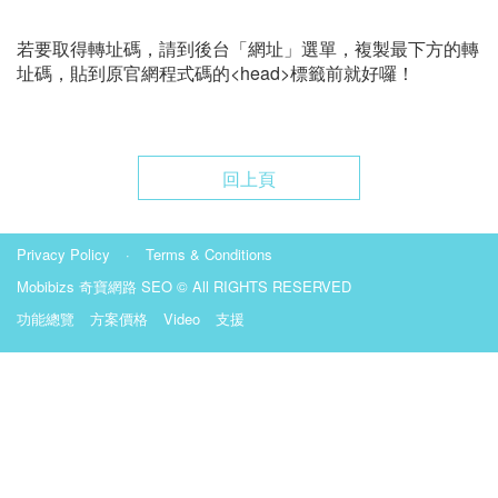
若要取得轉址碼，請到後台「網址」選單，複製最下方的轉
址碼，貼到原官網程式碼的<head>標籤前就好囉！
回上頁
Privacy Policy
·
Terms & Conditions
Mobibizs
奇寶網路 SEO
© All RIGHTS RESERVED
功能總覽
方案價格
Video
支援