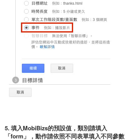
5. 填入MobiBizs的預設值，類別請填入
「form」，動作請依照不同表單填入不同參數